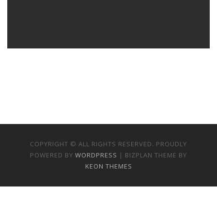
COPYRIGHT © ALL RIGHTS RESERVED. PROUDLY
POWERED BY
WORDPRESS
| BIZPLAN THEME BY
KEON THEMES