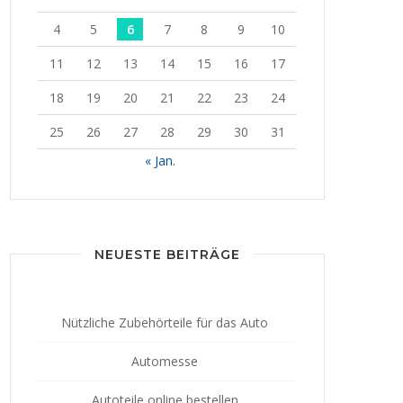
4
5
6
7
8
9
10
11
12
13
14
15
16
17
18
19
20
21
22
23
24
25
26
27
28
29
30
31
« Jan.
NEUESTE BEITRÄGE
Nützliche Zubehörteile für das Auto
Automesse
Autoteile online bestellen