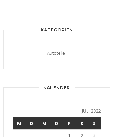
KATEGORIEN
Autoteile
KALENDER
JULI 2022
M
D
M
D
F
S
S
1
2
3