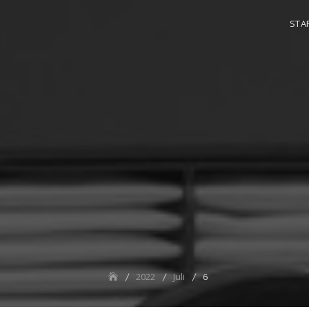
STA
2022
Juli
6